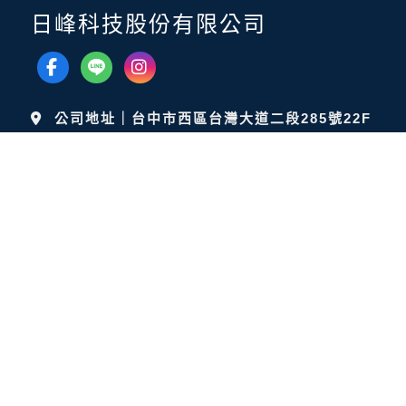
日峰科技股份有限公司
公司地址｜台中市西區台灣大道二段285號22F
之5
公司電話｜
04-2321-3660
公司信箱｜
info@reformtek.com.tw
服務時間｜週一至週五 AM9:00-PM6:00
產品介紹
技術服務
最新消息
關於日峰
服務洽詢