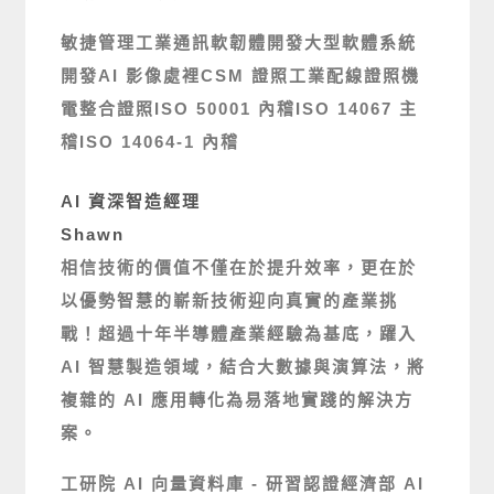
敏捷管理
工業通訊軟韌體開發
大型軟體系統
開發
AI 影像處裡
CSM 證照
工業配線證照
機
電整合證照
ISO 50001 內稽
ISO 14067 主
稽
ISO 14064-1 內稽
AI 資深智造經理
Shawn
相信技術的價值不僅在於提升效率，更在於
以優勢智慧的嶄新技術迎向真實的產業挑
戰！超過十年半導體產業經驗為基底，躍入
AI 智慧製造領域，結合大數據與演算法，將
複雜的 AI 應用轉化為易落地實踐的解決方
案。
工研院 AI 向量資料庫 - 研習認證
經濟部 AI